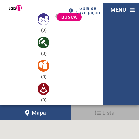
Guia de
MENU
Navegação
BUSCA
(
0
)
(
0
)
(
0
)
(
0
)
Mapa
Lista