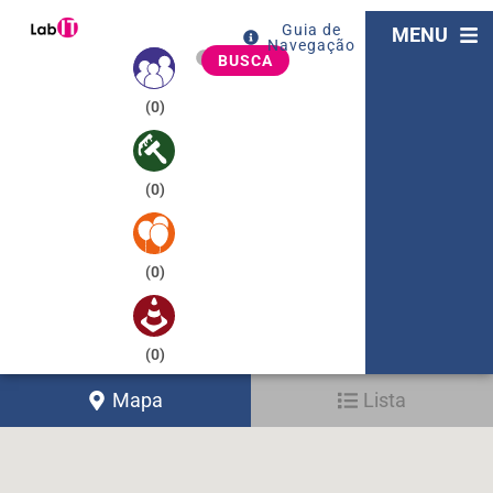
Guia de
MENU
Navegação
BUSCA
(
0
)
(
0
)
(
0
)
(
0
)
Mapa
Lista