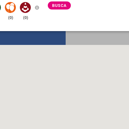
BUSCA
(
0
)
(
0
)