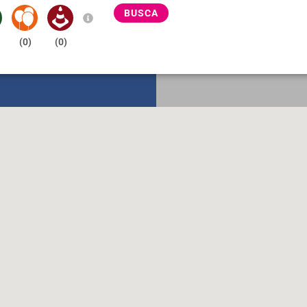
BUSCA
(
0
)
(
0
)