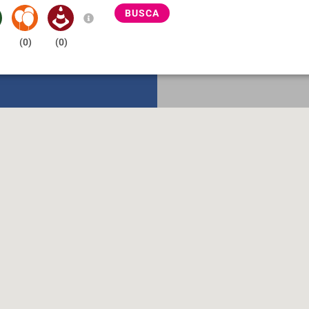
BUSCA
(
0
)
(
0
)