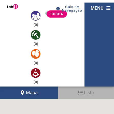
Guia de
MENU
Navegação
BUSCA
(
0
)
(
0
)
(
0
)
(
0
)
Mapa
Lista