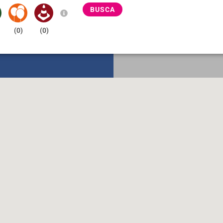
BUSCA
(
0
)
(
0
)