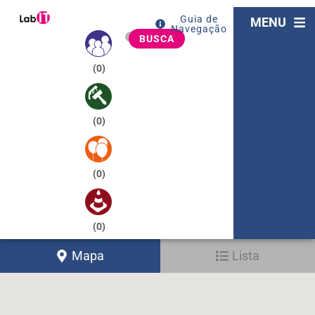
Guia de
MENU
Navegação
BUSCA
(
0
)
(
0
)
(
0
)
(
0
)
Mapa
Lista