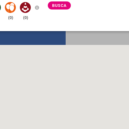
BUSCA
(
0
)
(
0
)