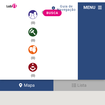
Guia de
MENU
Navegação
BUSCA
(
0
)
(
0
)
(
0
)
(
0
)
Mapa
Lista