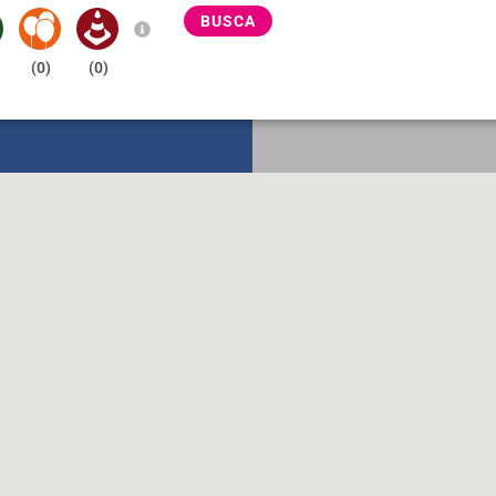
BUSCA
(
0
)
(
0
)