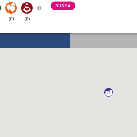
BUSCA
(
0
)
(
0
)