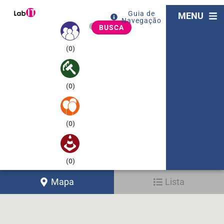
Guia de
MENU
Navegação
BUSCA
(
0
)
(
0
)
(
0
)
(
0
)
Mapa
Lista