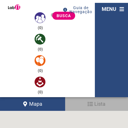
Guia de
MENU
Navegação
BUSCA
(
0
)
(
0
)
(
0
)
(
0
)
Mapa
Lista