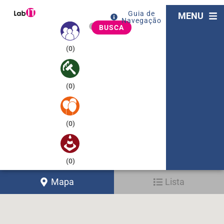
Guia de
MENU
Navegação
BUSCA
(
0
)
(
0
)
(
0
)
(
0
)
Mapa
Lista