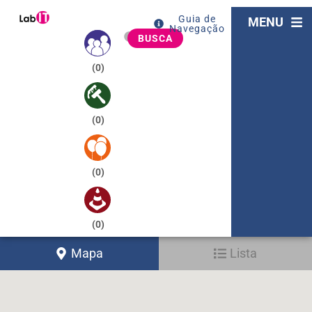
Guia de
MENU
Navegação
BUSCA
(
0
)
(
0
)
(
0
)
(
0
)
Mapa
Lista