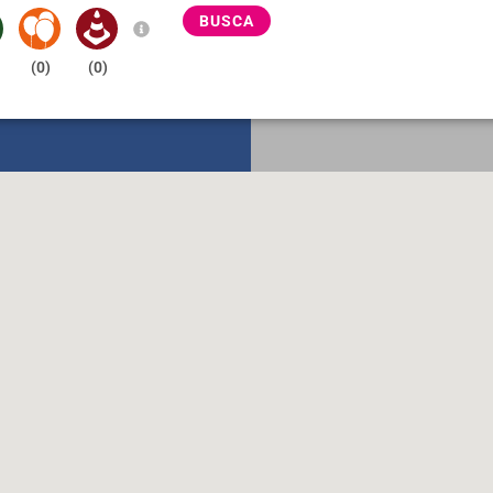
BUSCA
(
0
)
(
0
)