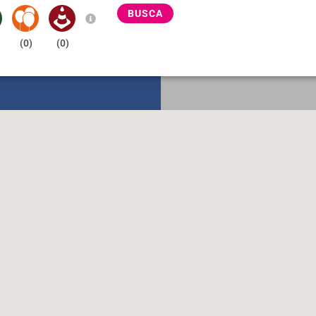
BUSCA
(
0
)
(
0
)