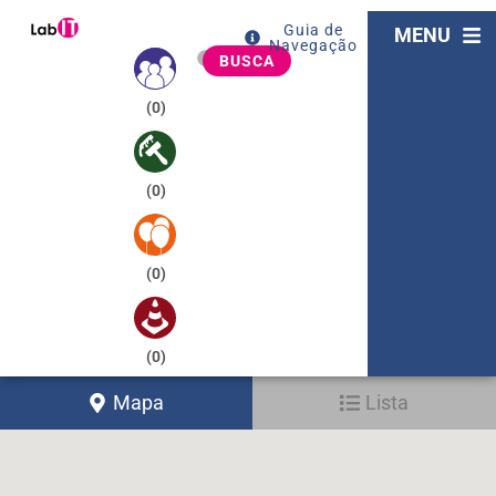
Guia de
MENU
Navegação
BUSCA
(
0
)
(
0
)
(
0
)
(
0
)
Mapa
Lista