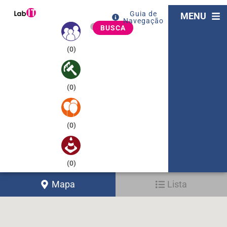
Guia de
MENU
Navegação
BUSCA
(
0
)
(
0
)
(
0
)
(
0
)
Mapa
Lista