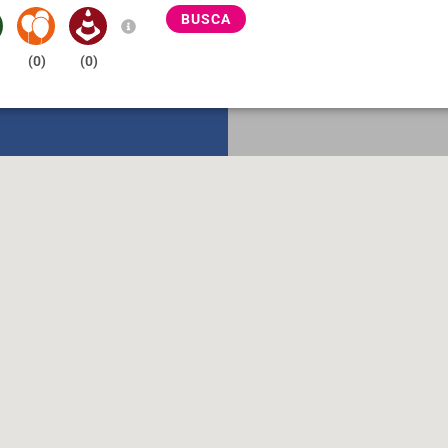
BUSCA
(
0
)
(
0
)