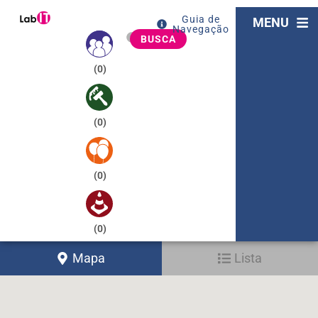
Guia de
MENU
Navegação
BUSCA
(
0
)
(
0
)
(
0
)
(
0
)
Mapa
Lista