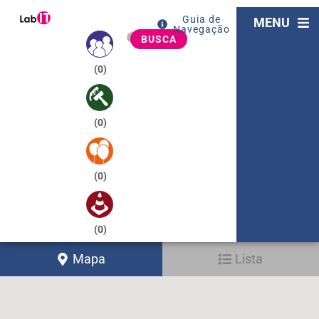
Guia de
MENU
Navegação
BUSCA
(
0
)
(
0
)
(
0
)
(
0
)
Mapa
Lista