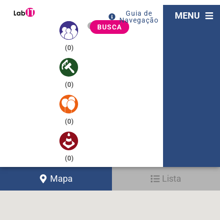
Guia de
MENU
Navegação
BUSCA
(
0
)
(
0
)
(
0
)
(
0
)
Mapa
Lista