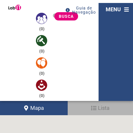
Guia de
MENU
Navegação
BUSCA
(
0
)
(
0
)
(
0
)
(
0
)
Mapa
Lista