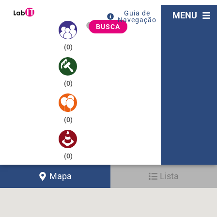
Guia de
MENU
Navegação
BUSCA
(
0
)
(
0
)
(
0
)
(
0
)
Mapa
Lista