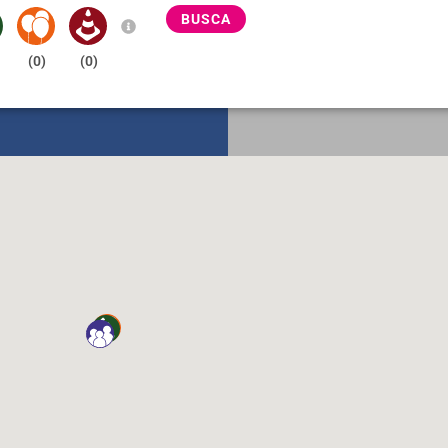
BUSCA
(
0
)
(
0
)