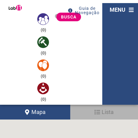
Guia de
MENU
Navegação
BUSCA
(
0
)
(
0
)
(
0
)
(
0
)
Mapa
Lista