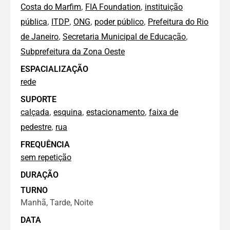
,
,
Costa do Marfim
FIA Foundation
instituição
,
,
,
,
pública
ITDP
ONG
poder público
Prefeitura do Rio
,
,
de Janeiro
Secretaria Municipal de Educação
Subprefeitura da Zona Oeste
ESPACIALIZAÇÃO
rede
SUPORTE
,
,
,
calçada
esquina
estacionamento
faixa de
,
pedestre
rua
FREQUÊNCIA
sem repetição
DURAÇÃO
TURNO
Manhã, Tarde, Noite
DATA