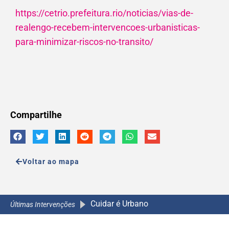
https://cetrio.prefeitura.rio/noticias/vias-de-
realengo-recebem-intervencoes-urbanisticas-
para-minimizar-riscos-no-transito/
Compartilhe
Voltar ao mapa
Cuidar é Urbano
A Caminho da Escola 2.0
A Caminho da Escola 2.0
A Caminho da Escola 2.0
Últimas Intervenções