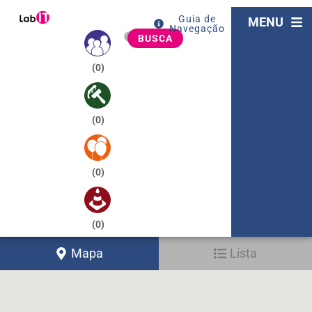
Guia de
MENU
Navegação
BUSCA
(
0
)
(
0
)
(
0
)
(
0
)
Mapa
Lista