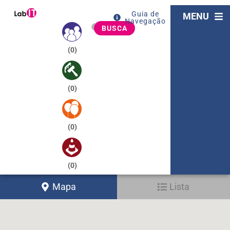
Guia de
MENU
Navegação
BUSCA
(
0
)
(
0
)
(
0
)
(
0
)
Mapa
Lista