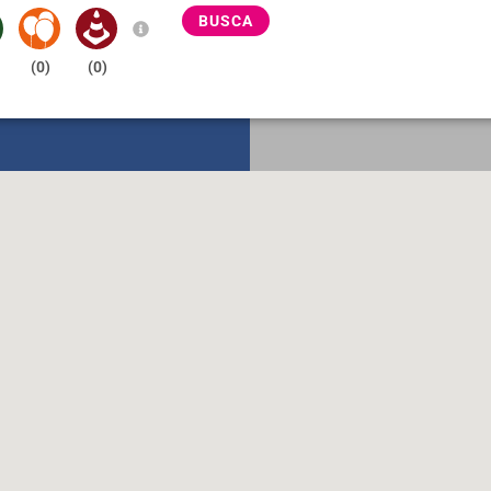
BUSCA
(
0
)
(
0
)