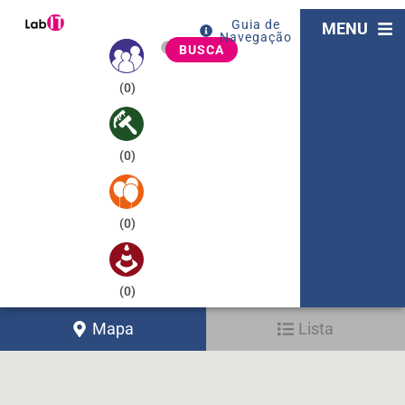
Guia de
MENU
Navegação
BUSCA
(
0
)
(
0
)
(
0
)
(
0
)
Mapa
Lista