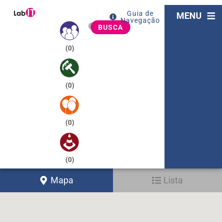
Guia de
MENU
Navegação
BUSCA
(
0
)
(
0
)
(
0
)
(
0
)
Mapa
Lista