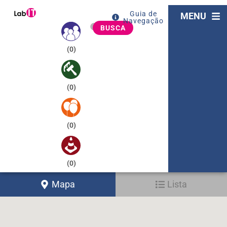
Guia de
MENU
Navegação
BUSCA
(
0
)
(
0
)
(
0
)
(
0
)
Mapa
Lista