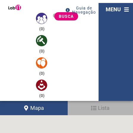
Guia de
MENU
Navegação
BUSCA
(
0
)
(
0
)
(
0
)
(
0
)
Mapa
Lista