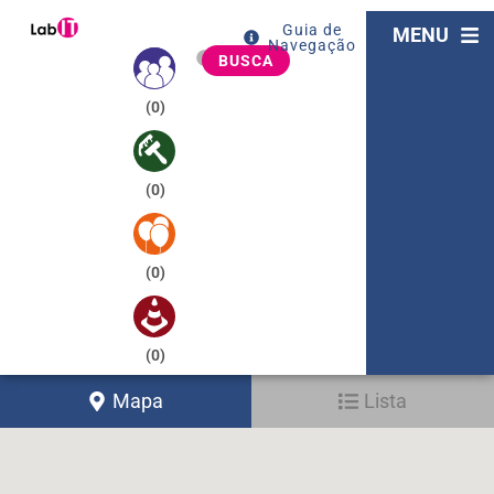
Guia de
MENU
Navegação
BUSCA
(
0
)
(
0
)
(
0
)
(
0
)
Mapa
Lista