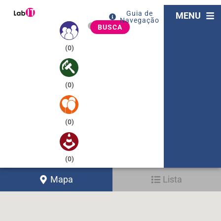
Guia de
MENU
Navegação
BUSCA
(
0
)
(
0
)
(
0
)
(
0
)
Mapa
Lista