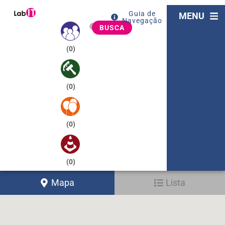
Guia de
MENU
Navegação
BUSCA
(
0
)
(
0
)
(
0
)
(
0
)
Mapa
Lista