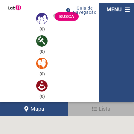
Guia de
MENU
Navegação
BUSCA
(
0
)
(
0
)
(
0
)
(
0
)
Mapa
Lista