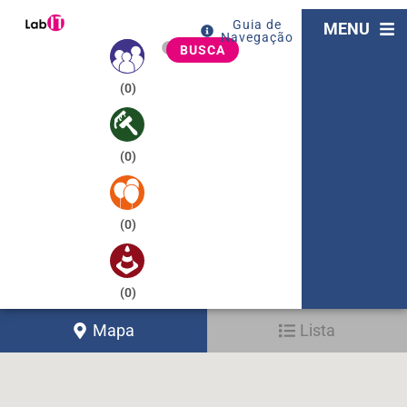
Guia de
MENU
Navegação
BUSCA
(
0
)
(
0
)
(
0
)
(
0
)
Mapa
Lista