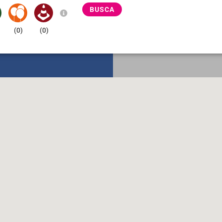
BUSCA
(
0
)
(
0
)