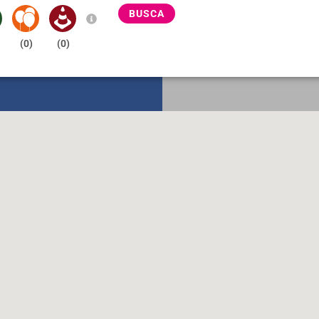
BUSCA
(
0
)
(
0
)