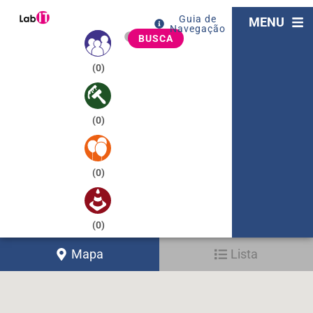
Guia de
MENU
Navegação
BUSCA
(
0
)
(
0
)
(
0
)
(
0
)
Mapa
Lista