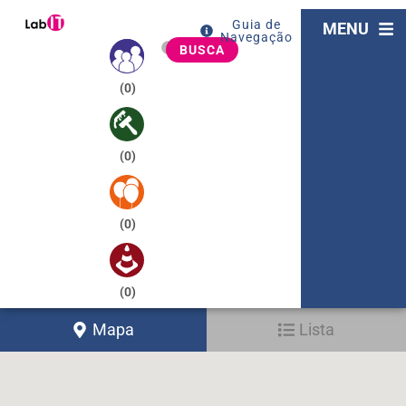
Guia de
MENU
Navegação
BUSCA
(
0
)
(
0
)
(
0
)
(
0
)
Mapa
Lista