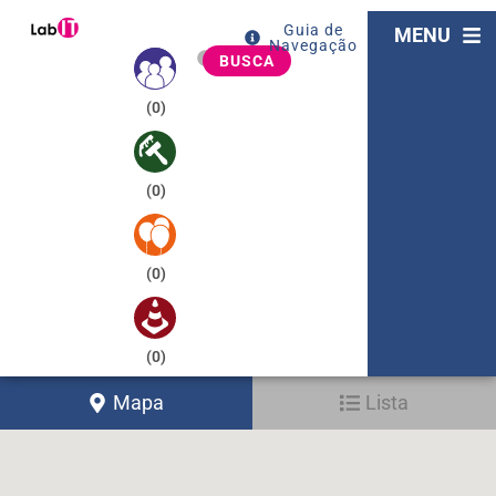
Guia de
MENU
Navegação
BUSCA
(
0
)
(
0
)
(
0
)
(
0
)
Mapa
Lista