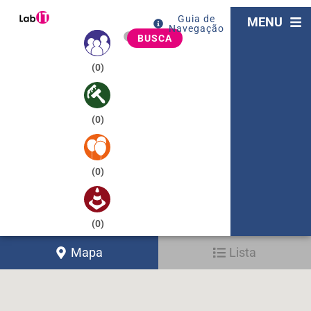
Guia de
MENU
Navegação
BUSCA
(
0
)
(
0
)
(
0
)
(
0
)
Mapa
Lista