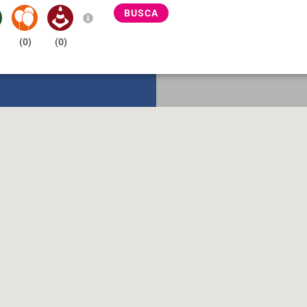
BUSCA
(
0
)
(
0
)