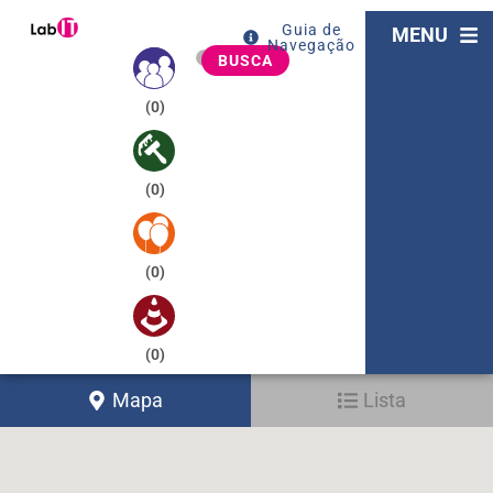
Guia de
MENU
Navegação
BUSCA
(
0
)
(
0
)
(
0
)
(
0
)
Mapa
Lista