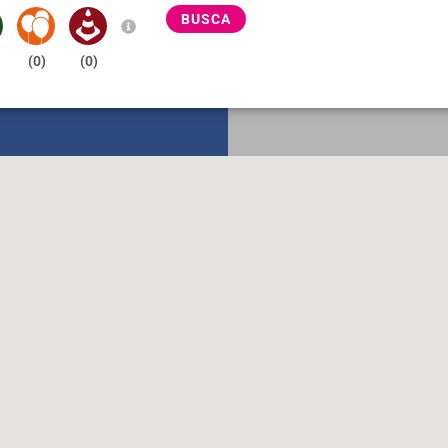
BUSCA
(
0
)
(
0
)